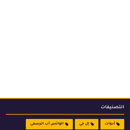
التصنيفات
أدوات
إل جي
الواتس آب الرسمي