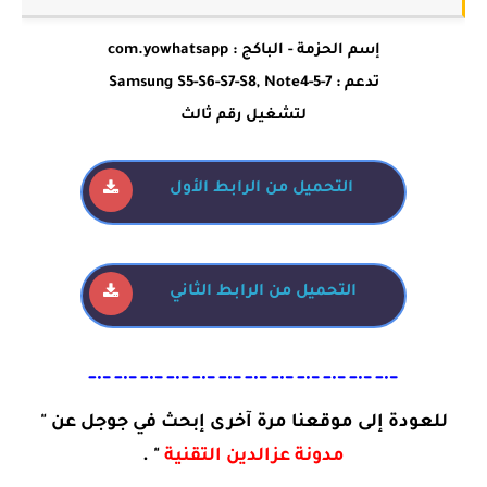
إسم الحزمة - الباكج : com.yowhatsapp
تدعم : Samsung S5-S6-S7-S8, Note4-5-7
لتشغيل رقم ثالث
التحميل من الرابط الأول
التحميل من الرابط الثاني
﹎﹎﹎﹎﹎﹎﹎﹎﹎﹎﹎﹎
للعودة إلى موقعنا مرة آخرى إبحث في جوجل عن "
مدونة عزالدين التقنية
" .