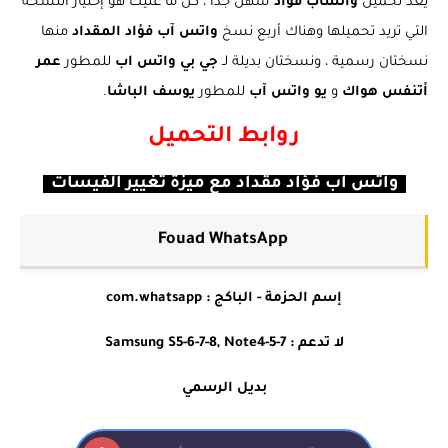
يعد تحميل
واتساب فؤاد
سهل جداً ، كل ما عليك هو إختيار النسخة
التي تريد تحميلها وهناك أربع نسخ
واتس آب فؤاد المقداد
منها
نسختان رسمية ، ونسختان بديلة لـ
جي بي واتس اب
للمطور
عمر
أتنفس هواك
و
يو واتس آب
للمطور
يوسف الباشا
.
روابط التحميل
واتس آب فؤاد مقداد مع ميزة تغيير الفيسات
Fouad WhatsApp
إسم الحزمة - الباكج : com.whatsapp
لا تدعم : Samsung S5-6-7-8, Note4-5-7
بديل الرسمي