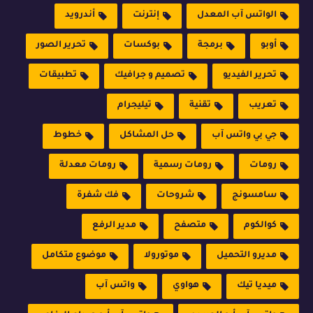
الواتس آب المعدل
إنترنت
أندرويد
أوبو
برمجة
بوكسات
تحرير الصور
تحرير الفيديو
تصميم و جرافيك
تطبيقات
تعريب
تقنية
تيليجرام
جي بي واتس آب
حل المشاكل
خطوط
رومات
رومات رسمية
رومات معدلة
سامسونج
شروحات
فك شفرة
كوالكوم
متصفح
مدير الرفع
مديرو التحميل
موتورولا
موضوع متكامل
ميديا تيك
هواوي
واتس آب