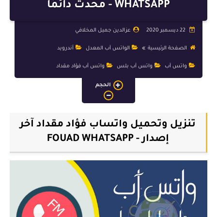
برمجة
WHATSAPP - محدث دائمًا
واتس آب
22 ديسمبر 2020
عزالدين جميل المخلافي
تيليجرام
الصفحة الرئيسية
الواتس آب المعدل
أندرويد
تصميم و جرافيك
واتس آب
واتس آب بلس
واتس آب فؤاد مقداد
الحجم
تنزيل وتحميل واتساب فؤاد مقداد آخر
إصدار - FOUAD WHATSAPP