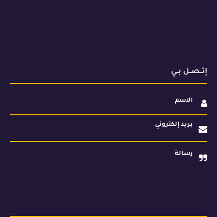
إتــصــل بــي
الاسم
بريد إلكتروني
رسالة