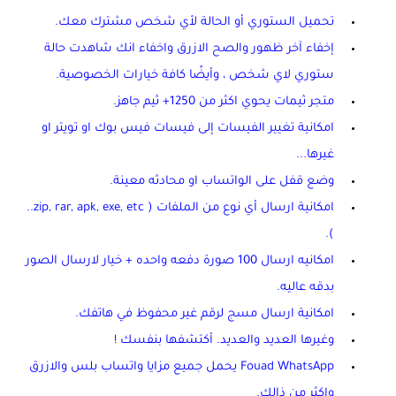
تحميل الستوري أو الحالة لأي شخص مشترك معك.
إخفاء آخر ظهور والصح الازرق واخفاء انك شاهدت حالة
ستوري لاي شخص ، وأيضًا كافة خيارات الخصوصية.
متجر ثيمات يحوي اكثر من 1250+ ثيم جاهز.
امكانية تغيير الفيسات إلى فيسات فيس بوك او تويتر او
غيرها...
وضع قفل على الواتساب او محادثه معينة.
امكانية ارسال أي نوع من الملفات ( zip, rar, apk, exe, etc..
).
امكانيه ارسال 100 صورة دفعه واحده + خيار لارسال الصور
بدقه عاليه.
امكانية ارسال مسج لرقم غير محفوظ في هاتفك.
وغيرها العديد والعديد. أكتشفها بنفسك !
Fouad WhatsApp يحمل جميع مزايا واتساب بلس والازرق
واكثر من ذالك.