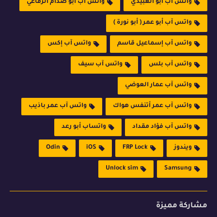
واتس آب أبو العبيدي
واتس آب أبو صدام الرفاعي
واتس آب أبو عمر ( أبو نورة )
واتس آب إسماعيل قاسم
واتس آب إكس
واتس آب بلس
واتس آب سيف
واتس آب عمار العوضي
واتس آب عمر أتنفس هواك
واتس آب عمر باذيب
واتس آب فؤاد مقداد
واتساب أبو رعد
ويندوز
FRP Lock
iOS
Odin
Unlock sim
Samsung
مشاركة مميزة