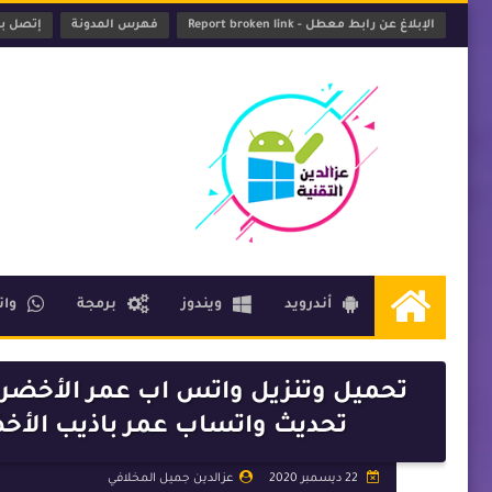
الإبلاغ عن رابط معطل - Report broken link
فهرس المدونة
إتصل بنا - t Us
أندرويد
ويندوز
برمجة
وا
الرئيسية
تحديث واتساب عمر باذيب الأخضر 2021 آخر تحديث | تحميل واتس
22 ديسمبر 2020
عزالدين جميل المخلافي