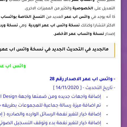
تتميز نسخ
واتساب عمر
بانها تسمح لك بفتح اكثر من حساب
واتس
التعديل على
الخصوصية
والكثير من المميزات الاخرى.
كا أنه يوجد في
واتس اب عمر
العديد من
النسخ الخاصة بواتساب ع
الاكثر انتشارا وكذلك
نسخة واتس اب عمر الوردية
وهي
نسخة وردي
إصدار
نسخة واتساب عمر الأخضر
.
مالجديد في التحديث الجديد في نسخة واتس اب عمر الأخضر App
واتس اب عمر 
- واتس اب عمر الاصدار رقم 28
- تاريخ التحديث - [ 14/11/2020 ]
إضافة واجهات جديده ومن ضمنها واجهة One UI Design.
تم اضافة ميزة رسالة جماعية للمجموعات بطريقه 
إضافة خيار لتغير نغمة الرسائل الوارده والصادره ( 
إضافة خيار لتغير نغمة بدء وتوقف التسجيل الصوتي