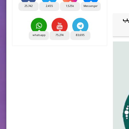
25,742
2,455
1,525k
Messenger
اذيب
whatsapp
75,274
83,695