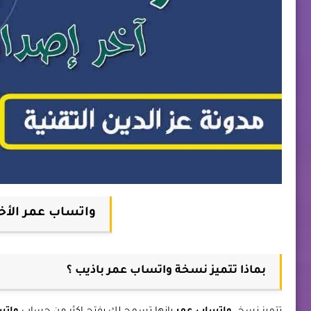
واتساب عمر الأخضر OB4WhatsApp آ
بماذا تتميز نسخة واتساب عمر باذيب ؟