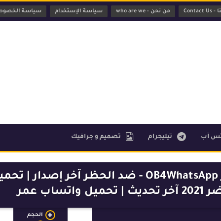
Contac
من نحن - who are we
سياسة الإستخدام
سياسة الخصوص
تس آب
تيليجرام
تصميم و جرافيك
تحميل وتنزيل واتس اب عمر الأخضر OB4WhatsApp - ضد الحظر آخر إصدار | ت
اب عمر
الحجم