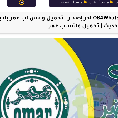
ب
واتس آب بلس
واتس آب عمر باذيب
تنزيل تحديث واتساب عمر الأخضر OB4WhatsApp آخر إصدار - تحميل واتس اب عمر ب