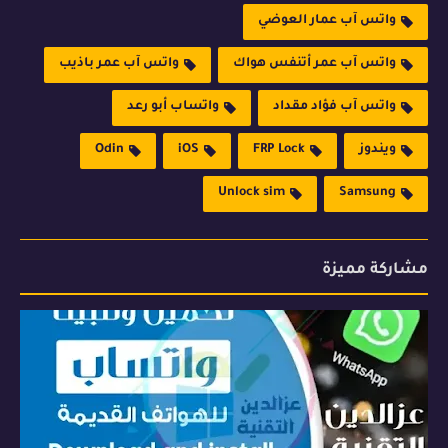
واتس آب عمار العوضي
واتس آب عمر أتنفس هواك
واتس آب عمر باذيب
واتس آب فؤاد مقداد
واتساب أبو رعد
ويندوز
FRP Lock
iOS
Odin
Unlock sim
Samsung
مشاركة مميزة