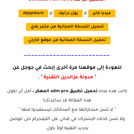
ميديا فاير
أو
يوزر درايف
أو
zippyshare
تحميل النسخة المجانية من متجر بلاي
تحميل النسخة المجانية من موقع خارجي
﹎﹎﹎﹎﹎﹎﹎﹎﹎﹎﹎﹎
للعودة إلى موقعنا مرة آخرى إبحث في جوجل عن
"
مدونة عزالدين التقنية
" .
كانت هذه
تحميل تطبيق adm pro المهكر
،
آمل أن تكون
مقالة
هذه المقالة قد ساعدتك!
’’ لا تنسَ مشاركتها مع أصدقائك ليستفيدوا منها ’’
ولا تنسَ كذلك الإشتراك في قناتي على التيليجرام حتى تتوصل
بجديد التقنية أولاً بأول.