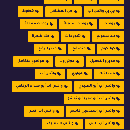
جي بي واتس آب
حل المشاكل
خطوط
رومات
رومات رسمية
رومات معدلة
سامسونج
شروحات
فك شفرة
كوالكوم
متصفح
مدير الرفع
مديرو التحميل
موتورولا
موضوع متكامل
ميديا تيك
هواوي
واتس آب
واتس آب أبو العبيدي
واتس آب أبو صدام الرفاعي
واتس آب أبو عمر ( أبو نورة )
واتس آب إسماعيل قاسم
واتس آب إكس
واتس آب بلس
واتس آب سيف