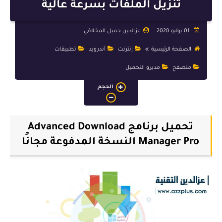
برمجة
تنزيل الملفات بسرعة عالية
واتس آب
01 يوليو 2020
عزالدين جميل المخلافي
تيليجرام
الصفحة الرئيسية
إنترنت
أندرويد
تطبيقات
تصميم و جرافيك
متصفح
مديرو التحميل
الحجم
تحميل برنامج ‏Advanced Download
Manager Pro‏‏‏ النسخة المدفوعة مجانًا