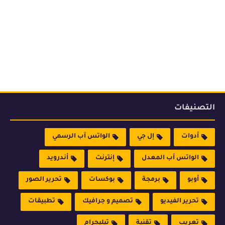
التصنيفات
أدوات
إل جي
الواتس آب الرسمي
الواتس آب المعدل
إنترنت
أندرويد
أوبو
برمجة
بوكسات
تحرير الصور
تحرير الفيديو
تصميم و جرافيك
تطبيقات
تعريب
تقنية
تيليجرام